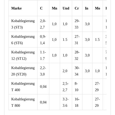
Marke
C
Mn
Und
Cr
In
Mo
IN
Kobaltlegierung
2,0-
29-
11-
1,0
1,0
3,0
3 (ST3)
2,7
33
14
Kobaltlegierung
0,9-
27-
3,5-
1,0
1.5
3,0
1.5
6 (ST6)
1,4
31
5,5
Kobaltlegierung
1.1-
28-
7,0-
1,0
1,0
3,0
12 (ST12)
1.7
32
9,5
Kobaltlegierung
2,2-
30-
14-
2,0
3,0
1,0
20 (ST20)
3,0
34
18
Kobaltlegierung
2,5-
8-
27-
0,04
T 400
2,7
10
29
Kobaltlegierung
3.2-
16-
27-
0,04
T 800
3.6
18
29