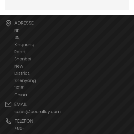
ADRESSE
Nr.
35,
Xingnong
Road,
Shenbei
New
District,
Shenyang
110161
China
EMAIL
sales@cocralloy.com
TELEFON
+86-