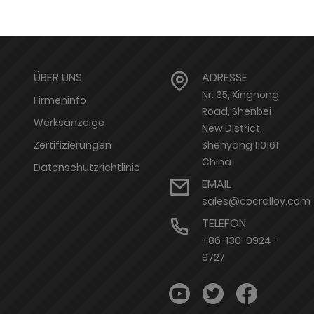
ÜBER UNS
ADRESSE
Nr. 35, Xingnong
Firmeninfo
Road, Shenbei
Werksanzeige
New District,
Zertifizierungen
Shenyang 110161
China
Datenschutzrichtlinie
EMAIL
sales@cocralloy.com
TELEFON
+86-130-0924-
9727